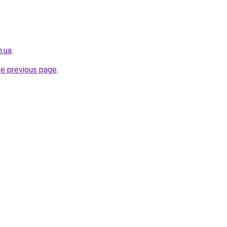
m.ua
.
he previous page
.